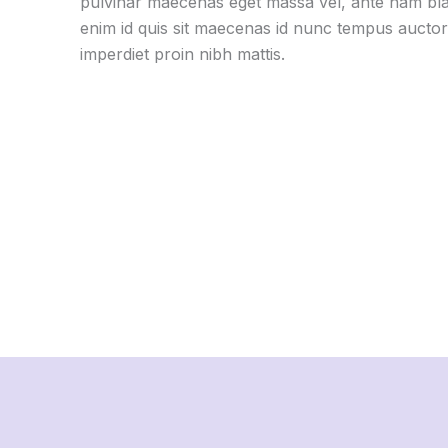
pulvinar maecenas eget massa vel, ante nam bla
enim id quis sit maecenas id nunc tempus auctor
imperdiet proin nibh mattis.