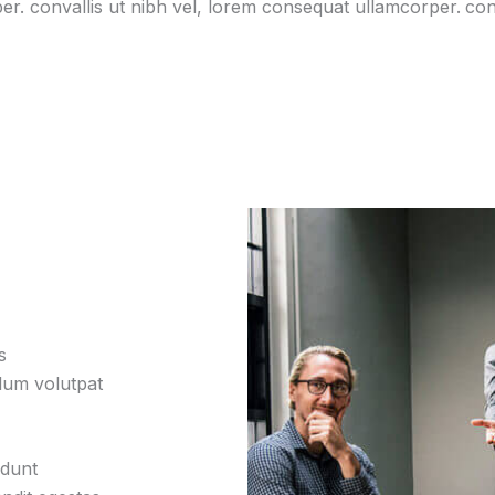
er.
convallis ut nibh vel, lorem consequat ullamcorper.
con
s
ulum volutpat
idunt