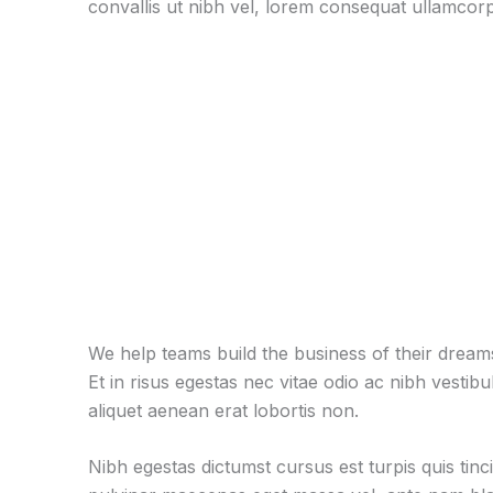
convallis ut nibh vel, lorem consequat ullamcorp
We help teams build the business of their dream
Et in risus egestas nec vitae odio ac nibh vestib
aliquet aenean erat lobortis non.
Nibh egestas dictumst cursus est turpis quis tinc