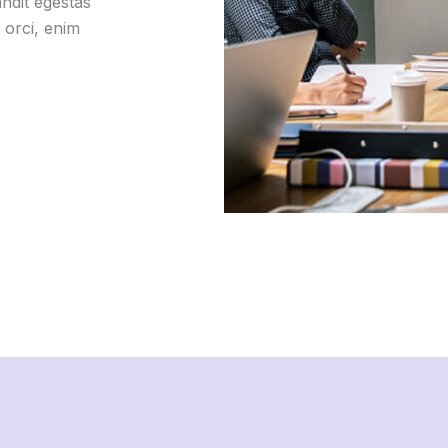
ndit egestas
 orci, enim